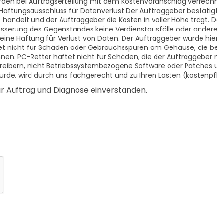
n bei Auftragserteilung mit dem Kostenvoranschlag verrechne
 Haftungsausschluss für Datenverlust Der Auftraggeber bestätigt
handelt und der Auftraggeber die Kosten in voller Höhe trägt. D
sserung des Gegenstandes keine Verdienstausfälle oder andere 
ne Haftung für Verlust von Daten. Der Auftraggeber wurde hierm
ftet nicht für Schäden oder Gebrauchsspuren am Gehäuse, die 
n. PC-Retter haftet nicht für Schäden, die der Auftraggeber 
etreibern, nicht Betriebssystembezogene Software oder Patches
rde, wird durch uns fachgerecht und zu Ihren Lasten (kostenpfl
ür Auftrag und Diagnose einverstanden.