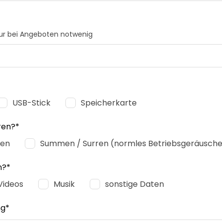
nur bei Angeboten notwenig
USB-Stick
Speicherkarte
ren?*
ken
Summen / Surren (normles Betriebsgeräusche
n?*
Videos
Musik
sonstige Daten
ng*